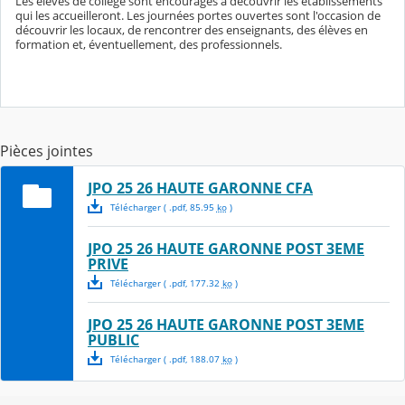
Les élèves de collège sont encouragés à découvrir les établissements
qui les accueilleront. Les journées portes ouvertes sont l'occasion de
découvrir les locaux, de rencontrer des enseignants, des élèves en
formation et, éventuellement, des professionnels.
Pièces jointes
JPO 25 26 HAUTE GARONNE CFA
Télécharger
( .
pdf
,
85.95
ko
)
JPO 25 26 HAUTE GARONNE POST 3EME
PRIVE
Télécharger
( .
pdf
,
177.32
ko
)
JPO 25 26 HAUTE GARONNE POST 3EME
PUBLIC
Télécharger
( .
pdf
,
188.07
ko
)