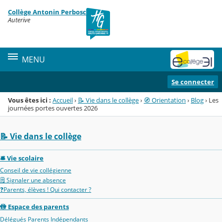
Panneau de gestion des cookies
Collège Antonin Perbosc
Menu de la rubrique
Contenu
Auterive
MENU
Se connecter
Vous êtes ici :
Accueil
›
📝 Vie dans le collège
›
🧭 Orientation
›
Blog
›
Les
journées portes ouvertes 2026
📝 Vie dans le collège
🛎️ Vie scolaire
Conseil de vie collégienne
🗒️ Signaler une absence
❓Parents, élèves ! Qui contacter ?
🚻 Espace des parents
Délégués Parents Indépendants