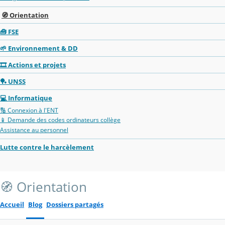
🧭 Orientation
🧰 FSE
🌱 Environnement & DD
🎞️ Actions et projets
🏓 UNSS
💻 Informatique
🔢 Connexion à l'ENT
📱 Demande des codes ordinateurs collège
Assistance au personnel
Lutte contre le harcèlement
🧭 Orientation
Accueil
Blog
Dossiers partagés