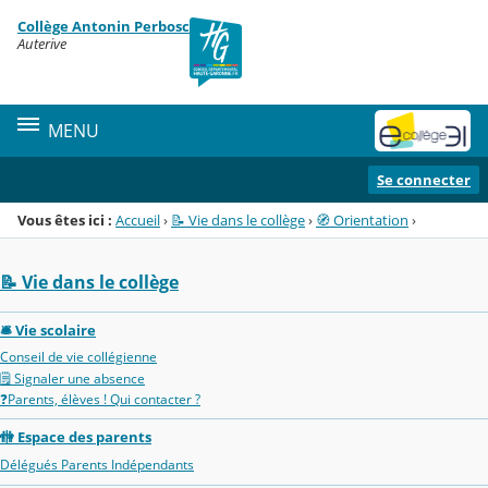
Panneau de gestion des cookies
Collège Antonin Perbosc
Menu de la rubrique
Contenu
Auterive
MENU
Se connecter
Vous êtes ici :
Accueil
›
📝 Vie dans le collège
›
🧭 Orientation
›
📝 Vie dans le collège
🛎️ Vie scolaire
Conseil de vie collégienne
🗒️ Signaler une absence
❓Parents, élèves ! Qui contacter ?
🚻 Espace des parents
Délégués Parents Indépendants