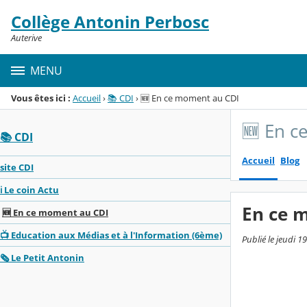
Panneau de gestion des cookies
Collège Antonin Perbosc
Menu de la rubrique
Contenu
Auterive
MENU
Vous êtes ici :
Accueil
›
📚 CDI
›
🆕 En ce moment au CDI
🆕 En c
📚 CDI
Accueil
Blog
site CDI
ℹ️ Le coin Actu
En ce 
🆕 En ce moment au CDI
📺 Education aux Médias et à l'Information (6ème)
Publié le jeudi 
🗞️ Le Petit Antonin