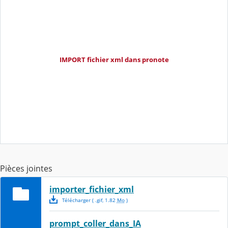
IMPORT fichier xml dans pronote
Pièces jointes
importer_fichier_xml
Télécharger
( .
gif
,
1.82
Mo
)
prompt_coller_dans_IA