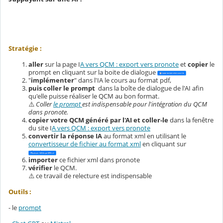
Stratégie :
aller
sur la page I
A vers QCM : export vers pronote
et
copier
le
prompt en cliquant sur la boite de dialogue
"
implémenter
" dans l'IA le cours au format pdf,
puis coller le prompt
dans la boîte de dialogue de l'AI afin
qu'elle puisse réaliser le QCM au bon format.
⚠️
Coller
le prompt
est indispensable pour l'intégration du QCM
dans pronote.
copier votre QCM généré par l'AI et coller-le
dans la fenêtre
du site I
A vers QCM : export vers pronote
convertir la réponse IA
au format xml en utilisant le
convertisseur de fichier au format xml
en cliquant sur
importer
ce fichier xml dans pronote
vérifier
le QCM.
⚠️ ce travail de relecture est indispensable
Outils :
- le
prompt