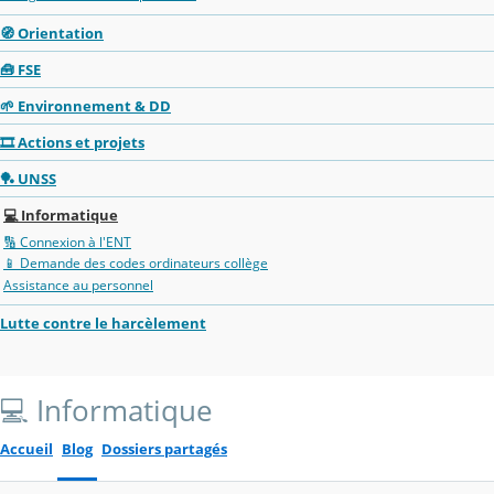
🧭 Orientation
🧰 FSE
🌱 Environnement & DD
🎞️ Actions et projets
🏓 UNSS
💻 Informatique
🔢 Connexion à l'ENT
📱 Demande des codes ordinateurs collège
Assistance au personnel
Lutte contre le harcèlement
💻 Informatique
Accueil
Blog
Dossiers partagés