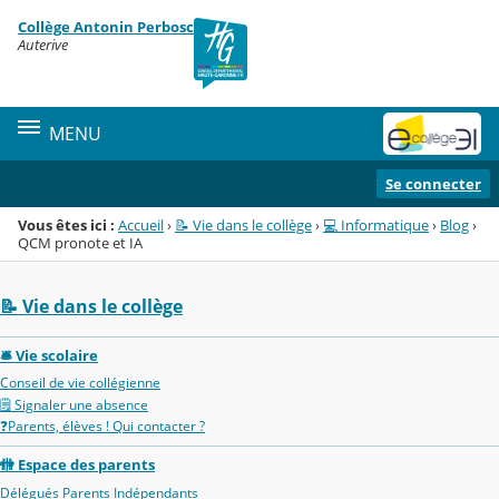
Panneau de gestion des cookies
Collège Antonin Perbosc
Menu de la rubrique
Contenu
Auterive
MENU
Se connecter
Vous êtes ici :
Accueil
›
📝 Vie dans le collège
›
💻 Informatique
›
Blog
›
QCM pronote et IA
📝 Vie dans le collège
🛎️ Vie scolaire
Conseil de vie collégienne
🗒️ Signaler une absence
❓Parents, élèves ! Qui contacter ?
🚻 Espace des parents
Délégués Parents Indépendants