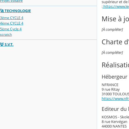
Projet Voltaire
supérieur et de
:
https://www.le
🚀 TECHNOLOGIE
Mise à j
3ème CYCLE 4
4ème CYCLE 4
5ème Cycle 4
[À compléter]
scratch
Charte d'
🦊 S.V.T.
[À compléter]
Réalisat
Hébergeur 
NFRANCE
9 rue Ritay
31000 TOULOU
https://www.nf
Editeur du l
KOSMOS - Skol
8 rue Kervégan
44000 NANTES