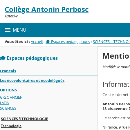
Panneau de gestion des cookies
Collège Antonin Perbosc
Menu de la rubrique
Contenu
Auterive
MENU
Vous êtes ici :
Accueil
›
🎓 Espaces pédagogiques
›
SCIENCES § TECHNO
Mentio
🎓 Espaces pédagogiques
Modifiée le mard
Français
Les écovolontaires et écodélégués
Informat
OPTIONS
Ce site internet
GREC ANCIEN
LATIN
Antonin Perbo
18 bis avenu
SCIENCES
Ce service est h
SCIENCES § TECHNOLOGIE
Technologie
NFrance, 9 rue