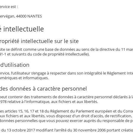
ervice est :
Kervégan, 44000 NANTES
 intellectuelle
opriété intellectuelle sur le site
 site se définit comme une base de données au sens de la directive du 11 mars 
341-1 et suivants du code de propriété intellectuelle).
d'utilisation
service, l’utilisateur s’engage à respecter dans son intégralité le Règlement I
mériques et informatiques.
 des données à caractère personnel
eut contenir des traitements de données à caractère personnel déclarés à la 
978 relative à l'informatique, aux fichiers et aux libertés.
es articles 15, 16, 17 et 18 du Règlement du Parlement européen et du Conseil 
aux fichiers et aux libertés, vous disposez d'un droit d'accès, de rectificatio
données personnelles que vous pouvez exercer auprès du responsable de pu
té du 13 octobre 2017 modifiant l'arrêté du 30 novembre 2006 portant créatio