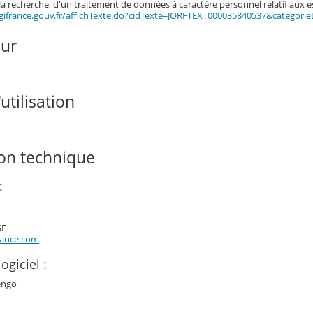
 la recherche, d'un traitement de données à caractère personnel relatif aux 
gifrance.gouv.fr/affichTexte.do?cidTexte=JORFTEXT000035840537&categorie
our
utilisation
ion technique
:
SE
rance.com
ogiciel :
engo