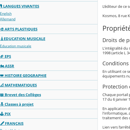
🎙️ LANGUES VIVANTES
L’éditeur de ce s
English
Kosmos, 8 rue 
Allemand
Propriété
🎨 ARTS PLASTIQUES
🎸EDUCATION MUSICALE
Droits de pr
Education musicale
L'intégralité du
1998 (article L 
🏈 EPS
Conditions 
🏍️ ASSR
En utilisant ce 
👑 HISTOIRE GEOGRAPHIE
équipements nu
📐 MATHEMATIQUES
Protection
📖 Brevet des Collèges
Chaque portail p
17 du 6 janvier 1
🔝 Classes à projet
En application d
l'informatique, 
🕹️ PIX
traitement des 
🖋️ FRANÇAIS
Lien vers l’arrê