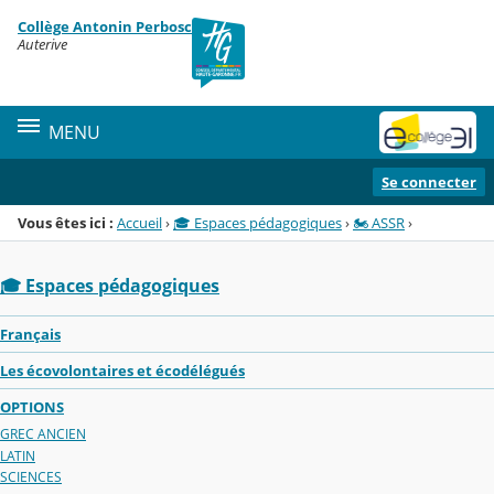
Panneau de gestion des cookies
Collège Antonin Perbosc
Menu de la rubrique
Contenu
Auterive
MENU
Se connecter
Vous êtes ici :
Accueil
›
🎓 Espaces pédagogiques
›
🏍️ ASSR
›
🎓 Espaces pédagogiques
Français
Les écovolontaires et écodélégués
OPTIONS
GREC ANCIEN
LATIN
SCIENCES