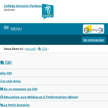
Panneau de gestion des cookies
Collège Antonin Perbosc
Menu de la rubrique
Contenu
Auterive
MENU
Se connecter
Vous êtes ici :
Accueil
›
📚 CDI
›
📚 CDI
site CDI
ℹ️ Le coin Actu
🆕 En ce moment au CDI
📺 Education aux Médias et à l'Information (6ème)
🗞️ Le Petit Antonin